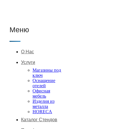
Меню
О Нас
Услуги
Магазины под
ключ
Оснащение
отелей
Офисная
мебель
Изделия из
металла
HORECA
Каталог Стендов