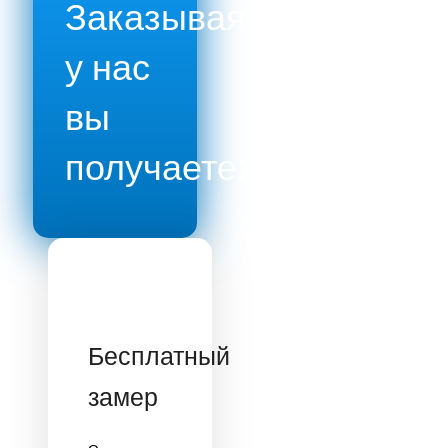
Заказывая
у нас
вы
получаете:
Бесплатный
замер