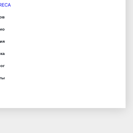
RECA
ов
ио
ия
ка
ог
ты