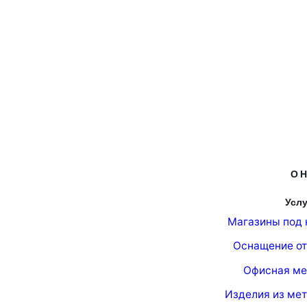
О Н
Услу
Магазины под 
Оснащение от
Офисная ме
Изделия из ме