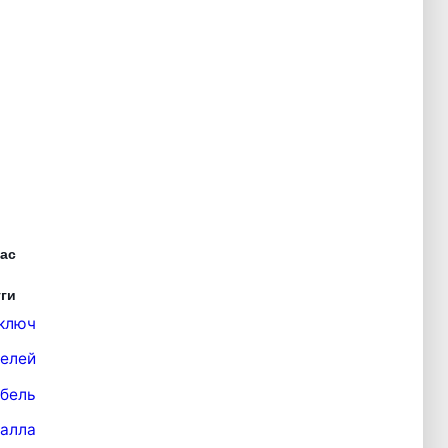
ас
ги
ключ
елей
бель
талла