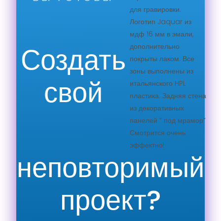
для гравировки.
Логотип Jaquar из
мдф 16 мм в эмали,
Создать
дополнительно
покрыты лаком. Все
зоны выполнены из
свой
итальянского HPL
пластика. Задняя стена
из декоративных
панелей “ под мрамор”
Смотрится очень
эффектно!
неповторимый
проект?