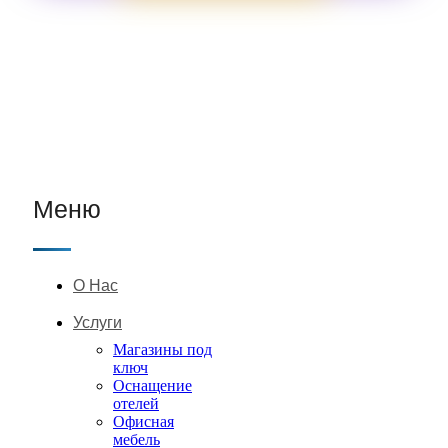
Меню
О Нас
Услуги
Магазины под
ключ
Оснащение
отелей
Офисная
мебель