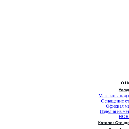
О Н
Услу
Магазины под 
Оснащение о
Офисная м
Изделия из ме
HOR
Каталог Стенд