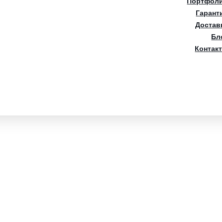
Портфол
Гарант
Достав
Бл
Контак