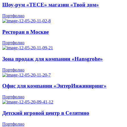
Шоу-рум «TECE» магазин «Твой дом»
Портфолио
Ресторан в Москве
Портфолио
Зона продаж для компании «Hansgrohe»
Портфолио
Офис для компании «ЭнтерИнжиниринг»
Портфолио
Детский игровой центр в Селятино
Портфолио