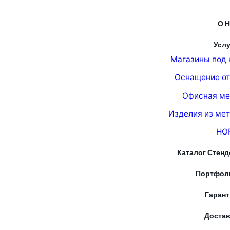
О Н
Услу
Магазины под 
Оснащение от
Офисная ме
Изделия из ме
HO
Каталог Стенд
Портфол
Гарант
Достав