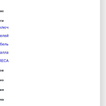
ас
ги
ключ
елей
бель
талла
RECA
ов
ио
ия
ка