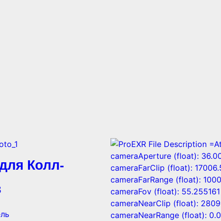
для Колл-
в
ель